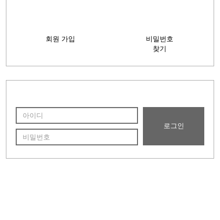
시조 황보(皇甫)능장
지봉(芝峰)선조묘소