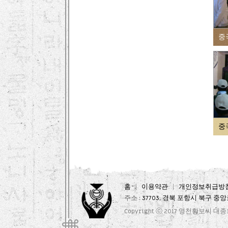
중
중
홈
이용약관
개인정보취급방
주소 :
37703, 경북 포항시 북구 중앙로
Copyright ⓒ 2017
영천황보씨 대종