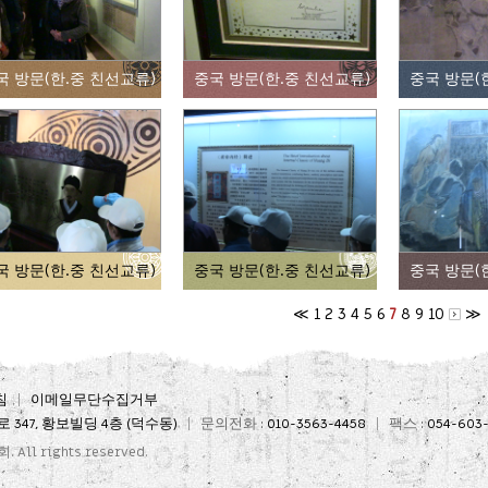
국 방문(한.중 친선교류)
중국 방문(한.중 친선교류)
중국 방문(
국 방문(한.중 친선교류)
중국 방문(한.중 친선교류)
중국 방문(
≪
1
2
3
4
5
6
8
9
10
≫
7
침
이메일무단수집거부
 347, 황보빌딩 4층 (덕수동)
문의전화 :
010-3563-4458
팩스 :
054-603-
회
. All rights reserved.