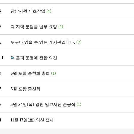
7
광남서원 제초작업
(4)
6
각 지역 분담금 납부 요망
(1)
5
누구나 읽을 수 있는 게시판입니다.
(7)
-1
홈피 운영에 관한 의견
4
6월 포항 종친회 총회
(1)
3
5월 포항 종친회
2
5월 24일(목) 영천 임고서원 준공식
(1)
1
11월 17일(토) 영천 묘제