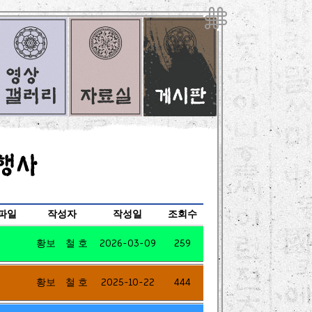
파일
작성자
작성일
조회수
황보 철 호
2026-03-09
259
황보 철 호
2025-10-22
444