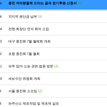
종친 여러분들께 드리는 글과 정기후원 신청서
(1)
16
각지역 분단금 납부
(1)
14
전현 회장단 연석 회의 소집
13
대구 종친회 7월 월례회 개최
12
포항 종친회 7월 월회
11
파주 임야 소송 관련 법원 방문
(2)
10
세보수단 위원회 개최
9
서울 종친회 소모임
(2)
8
파주산소 제초작업 및 제초제 살포