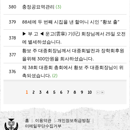
380
충정공묘역관리
(3)
379
88세에 두 번째 시집을 낸 할머니 시인 "황보 출"
▶ 부 고 ◀ 운고(雲皐) 기(玘) 회장님께서 25일 오전
378
에 별세하셨습니다.
황보 주 대종회장님께서 대종회발전과 장학회후원
377
을위해 300만원을 희사하셨습니다.
제 38회 대종회 총회에서 황보 주 대종회장님이 위
376
촉되셨습니다.
(2)
1
2
3
4
5
6
7
8
9
10
홈
이용약관
개인정보취급방침
이메일무단수집거부