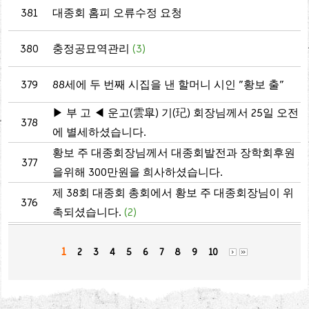
381
대종회 홈피 오류수정 요청
380
충정공묘역관리
(3)
379
88세에 두 번째 시집을 낸 할머니 시인 "황보 출"
▶ 부 고 ◀ 운고(雲皐) 기(玘) 회장님께서 25일 오전
378
에 별세하셨습니다.
황보 주 대종회장님께서 대종회발전과 장학회후원
377
을위해 300만원을 희사하셨습니다.
제 38회 대종회 총회에서 황보 주 대종회장님이 위
376
촉되셨습니다.
(2)
1
2
3
4
5
6
7
8
9
10