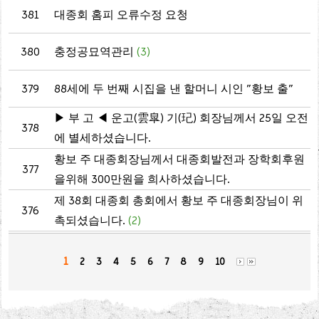
381
대종회 홈피 오류수정 요청
380
충정공묘역관리
(3)
379
88세에 두 번째 시집을 낸 할머니 시인 "황보 출"
▶ 부 고 ◀ 운고(雲皐) 기(玘) 회장님께서 25일 오전
378
에 별세하셨습니다.
황보 주 대종회장님께서 대종회발전과 장학회후원
377
을위해 300만원을 희사하셨습니다.
제 38회 대종회 총회에서 황보 주 대종회장님이 위
376
촉되셨습니다.
(2)
1
2
3
4
5
6
7
8
9
10