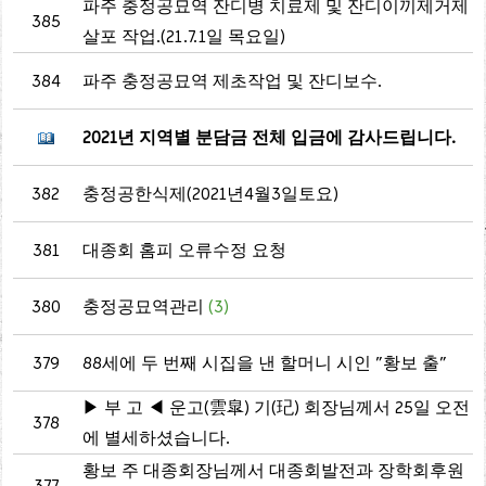
파주 충정공묘역 잔디병 치료제 및 잔디이끼제거제
385
살포 작업.(21.7.1일 목요일)
384
파주 충정공묘역 제초작업 및 잔디보수.
2021년 지역별 분담금 전체 입금에 감사드립니다.
382
충정공한식제(2021년4월3일토요)
381
대종회 홈피 오류수정 요청
380
충정공묘역관리
(3)
379
88세에 두 번째 시집을 낸 할머니 시인 "황보 출"
▶ 부 고 ◀ 운고(雲皐) 기(玘) 회장님께서 25일 오전
378
에 별세하셨습니다.
황보 주 대종회장님께서 대종회발전과 장학회후원