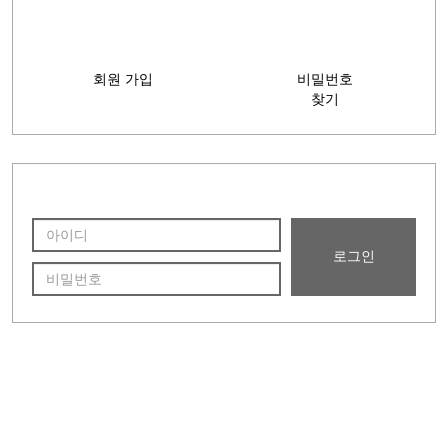
시조 황보(皇甫)능장
지봉(芝峰)선조묘소