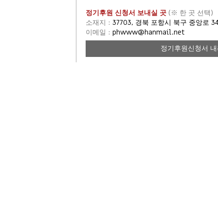
정기후원 신청서 보내실 곳
(※ 한 곳 선택)
소재지 :
37703, 경북 포항시 북구 중앙로 3
이메일 :
phwww@hanmail.net
정기후원신청서 
영천황보씨
역사
대종회 소개
시조 황보능장
회장 인사말
시조 황보능장황보씨 유래
역대회장·연혁
항렬도
조직도·임원현황
충정공 지봉선생 실기
고문·대의원
仁자 할아버지 편지
전산운영 위원
황보 부군 비석
지역별 회원
역사 자료실
대종회 회칙
사무실 찾아오시는 길