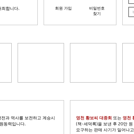
개최합니다.
회원 가입
비밀번호
찾기
묘소
광남서원(廣南書院)
추원단(追遠壇)
20
발전과 역사를 보전하고 계승시
영천 황보씨 대종회
또는
영천 
 원동력입니다.
(책-세덕록)을 보낸 후 20만 
요구하는 판매 사기가 일어나고