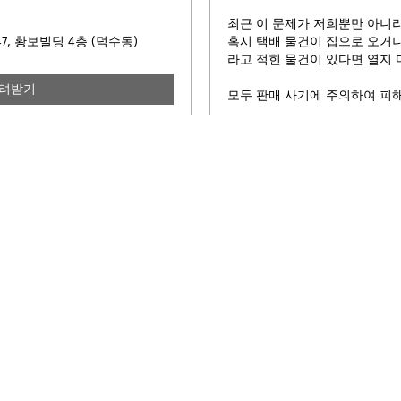
최근 이 문제가 저희뿐만 아니
47, 황보빌딩 4층 (덕수동)
혹시 택배 물건이 집으로 오거
라고 적힌 물건이 있다면 열지
내려받기
모두 판매 사기에 주의하여 피해
유적 · 제례
스마트 족보
후원금
황보능장·용마바위
인터넷 족보
문중 발전기금
영천고분군
모바일 족보
파주임야 등기비 성금
금강성장군 묘소
대종회 후원금 현황
운고 장학회
지봉선조 묘소
지봉선조 묘비 헌성금
월계단
설립 취지서
정회원 후원금
추원단
장학회 정관
광남서원
이사회 구성
정회원 후원금
시제·행사
수혜자 명단
정회원 가입 안내문
장학금 신청
정회원 후원금 신청
후원금 현황