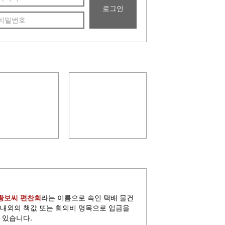
25년 영천묘제
2025년 정기총회 개최
황보씨 편찬회
라는 이름으로 속인 택배 물건
원 내외의 책값 또는 회의비 명목으로 입금을
 있습니다.