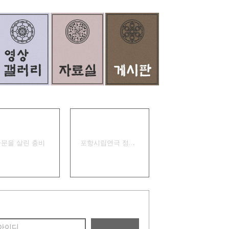
경상별곡
집신골의 어머니
가문을 살린 충비
포항시립연극 정기공연