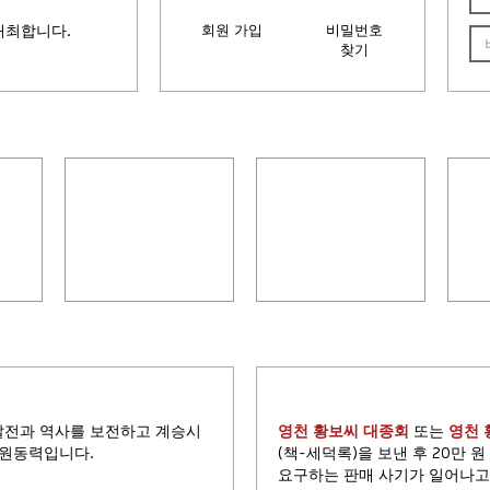
개최합니다.
회원 가입
비밀번호
찾기
묘소
광남서원(廣南書院)
추원단(追遠壇)
20
발전과 역사를 보전하고 계승시
영천 황보씨 대종회
또는
영천 
 원동력입니다.
(책-세덕록)을 보낸 후 20만 
요구하는 판매 사기가 일어나고