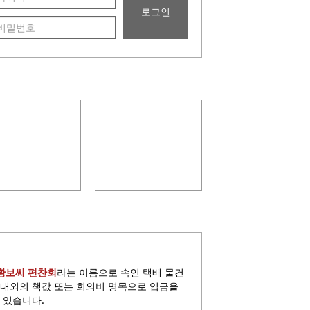
25년 영천묘제
2025년 정기총회 개최
황보씨 편찬회
라는 이름으로 속인 택배 물건
원 내외의 책값 또는 회의비 명목으로 입금을
 있습니다.