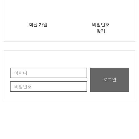
시조 황보(皇甫)능장
지봉(芝峰)선조묘소