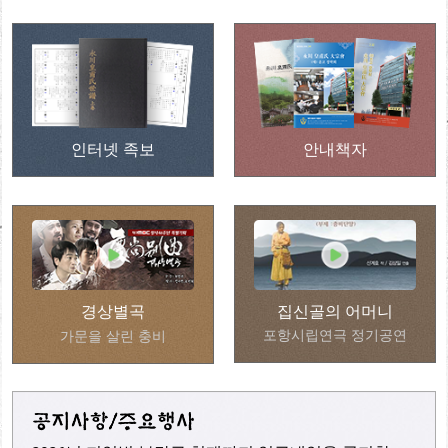
인터넷 족보
안내책자
경상별곡
집신골의 어머니
포항시립연극 정기공연
가문을 살린 충비