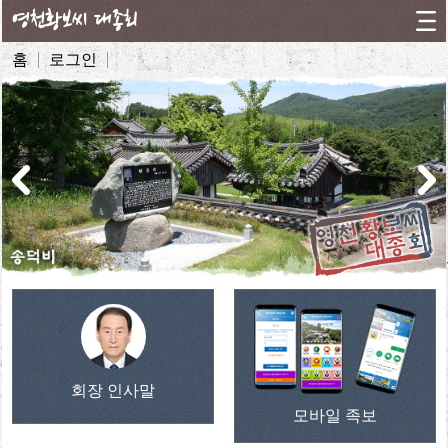
영천황보씨 대종회
홈
로그인
회장 인사말
모바일 족보