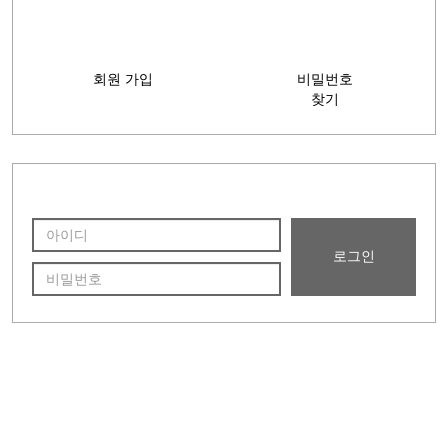
시조 황보(皇甫)능장
지봉(芝峰)선조묘소