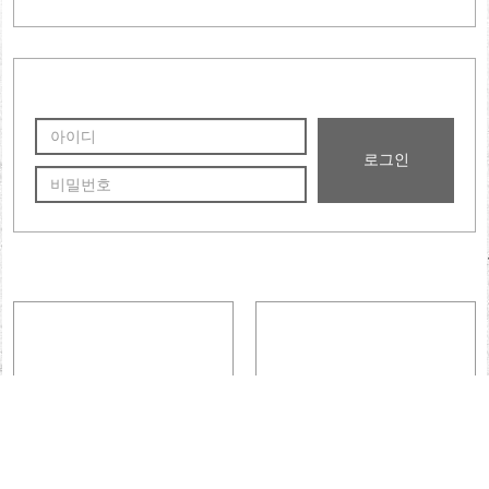
2025년 영천황보씨 시조공 묘제 봉행 안내
2025년 영천황보씨 대종회 임시 이사회를 개최합니다.
2025년 파주 충정공 인 영의정 묘제
회원 가입
비밀번호
찾기