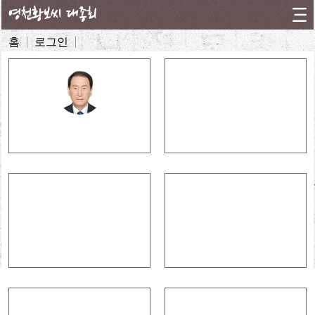
영천황보씨 대종회
홈
로그인
회장 인사말
모바일 족보