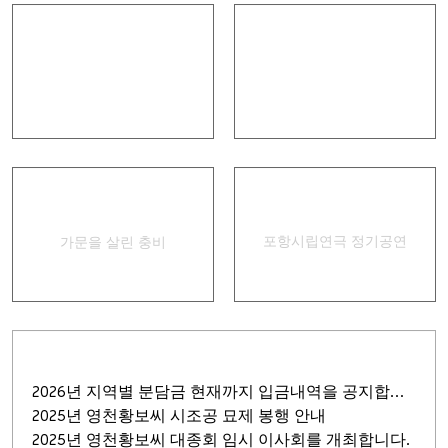
안내책자
인터넷 족보
경상별곡
집신골의 어머니
포항시립연극 정기공연
가문을 살린 충비
2026년 지역별 분담금 현재까지 입금내역을 공지합니다.
2025년 영천황보씨 시조공 묘제 봉행 안내