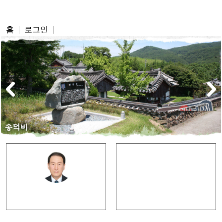
영천황보씨 대종회
홈
로그인
회장 인사말
모바일 족보