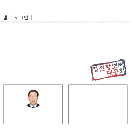
영천황보씨 대종회
홈
로그인
모바일 족보
회장 인사말